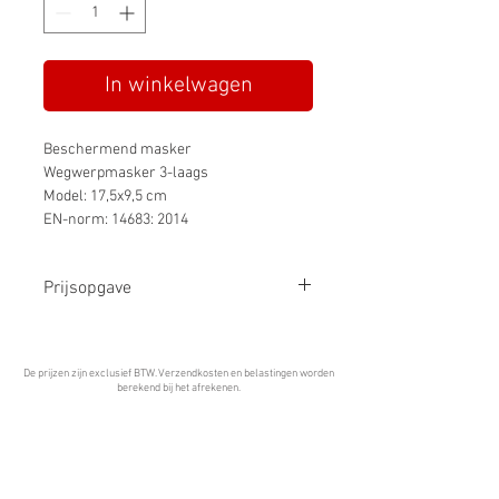
In winkelwagen
Beschermend masker
Wegwerpmasker 3-laags
Model: 17,5x9,5 cm
EN-norm: 14683: 2014
Prijsopgave
Vraag een offerte aan voor grotere
aantallen.
De prijzen zijn exclusief BTW. Verzendkosten en belastingen worden
berekend bij het afrekenen.