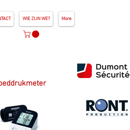
NTACT
WIE ZIJN WE?
More
oeddruk
meter